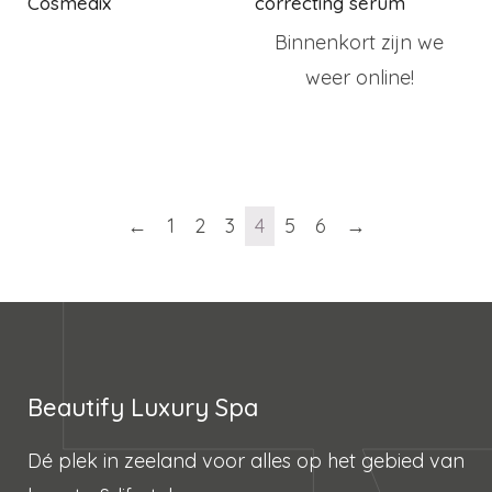
Cosmedix
correcting serum
Binnenkort zijn we
weer online!
←
1
2
3
4
5
6
→
Beautify Luxury Spa
Dé plek in zeeland voor alles op het gebied van