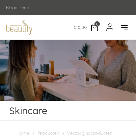
Registreren
0
€ 0,00
Skincare
Home
Producten
Verzorginsproducten