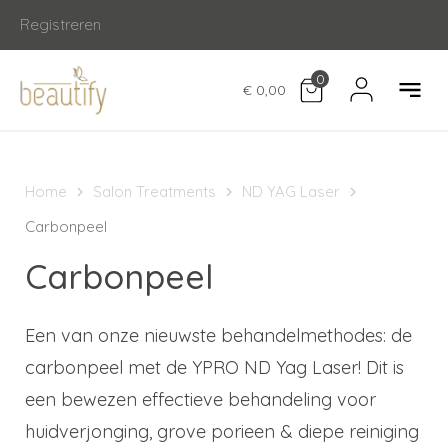
Registreren
0
€ 0,00
Home
Salon Treatments
ND YAG Laser
Carbonpeel
Carbonpeel
Een van onze nieuwste behandelmethodes: de
carbonpeel met de YPRO ND Yag Laser! Dit is
een bewezen effectieve behandeling voor
huidverjonging, grove porieen & diepe reiniging