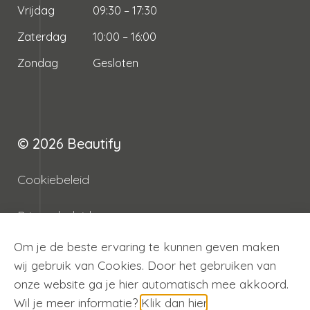
Vrijdag
09:30 – 17:30
Zaterdag
10:00 – 16:00
Zondag
Gesloten
© 2026
Beautify
Cookiebeleid
Privacybeleid
Om je de beste ervaring te kunnen geven maken
Algemene voorwaarden
wij gebruik van Cookies. Door het gebruiken van
onze website ga je hier automatisch mee akkoord.
Betaal veilig met
Wil je meer informatie?
Klik dan hier
.