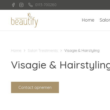
0113-700280
Home
Salo
Home
Salon Treatments
Visagie & Hairstyling
Visagie & Hairstylin
Contact opnemen