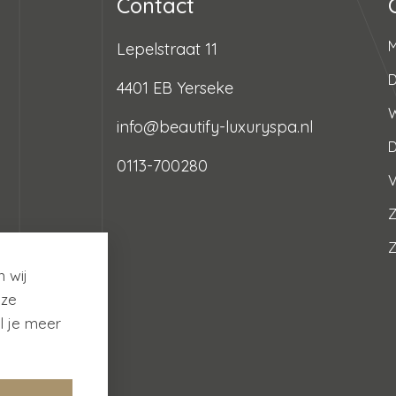
Contact
Lepelstraat 11
D
4401 EB Yerseke
info@beautify-luxuryspa.nl
0113-700280
V
Z
 wij
nze
l je meer
arden