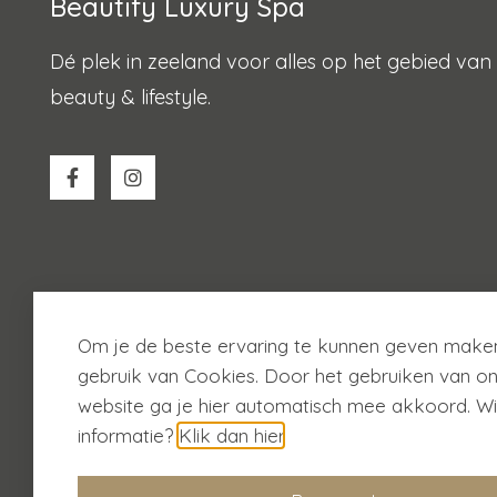
Beautify Luxury Spa
Dé plek in zeeland voor alles op het gebied van
beauty & lifestyle.
Om je de beste ervaring te kunnen geven maken
gebruik van Cookies. Door het gebruiken van o
website ga je hier automatisch mee akkoord. Wi
© 2026
Beautify
informatie?
Klik dan hier
.
Cookiebeleid
Privacybeleid
Algemene voorwa