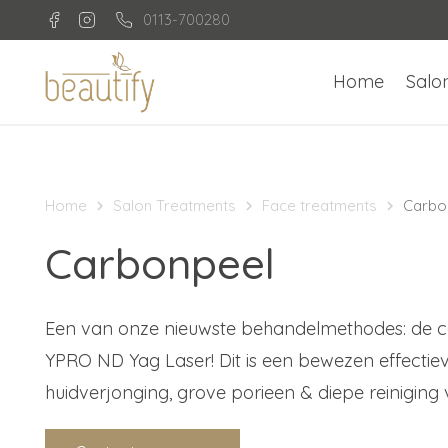
0113-700280
Home
Salo
Home
Salon Treatments
Face treatments
Carbo
Carbonpeel
Een van onze nieuwste behandelmethodes: de 
YPRO ND Yag Laser! Dit is een bewezen effectie
huidverjonging, grove porieen & diepe reiniging 