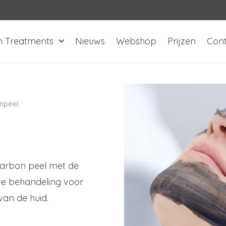
n Treatments
Nieuws
Webshop
Prijzen
Con
npeel
carbon peel met de
ve behandeling voor
van de huid.