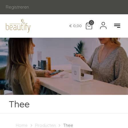
Registreren
0
€ 0,00
Thee
Home
Producten
Thee