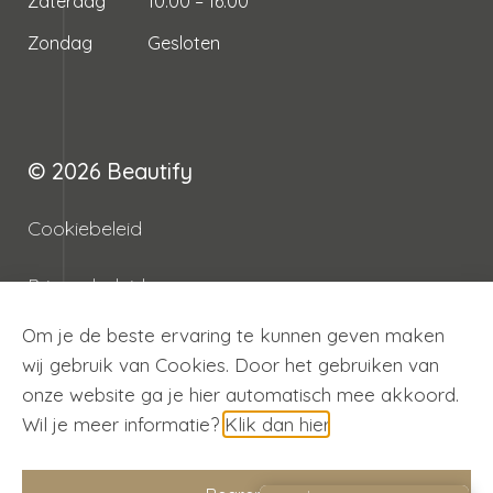
Zaterdag
10:00 – 16:00
Zondag
Gesloten
© 2026
Beautify
Cookiebeleid
Privacybeleid
Om je de beste ervaring te kunnen geven maken
Algemene voorwaarden
wij gebruik van Cookies. Door het gebruiken van
onze website ga je hier automatisch mee akkoord.
Betaal veilig met
Wil je meer informatie?
Klik dan hier
.