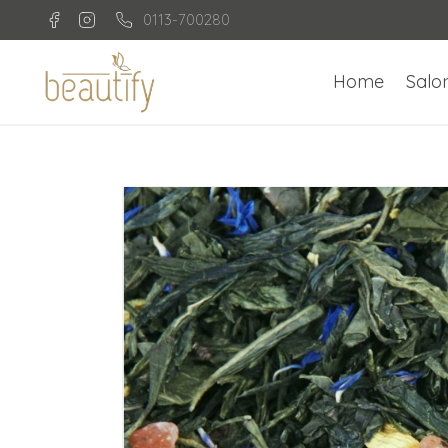
0113-700280
Home
Salo