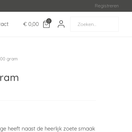
Registreren
0
tact
€ 0,00
 100 gram
gram
e heeft naast de heerlijk zoete smaak