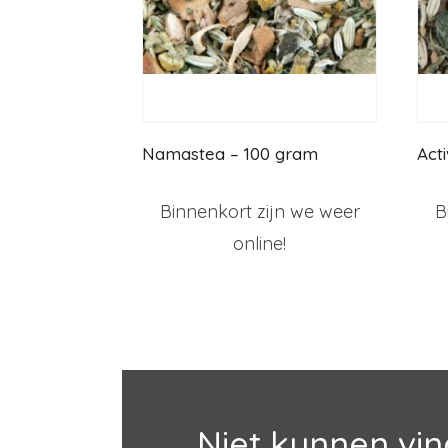
Namastea – 100 gram
Act
Binnenkort zijn we weer
B
online!
Niet kunnen vin