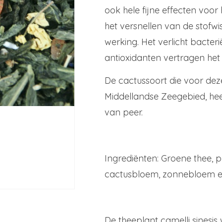
ook hele fijne effecten voor
het versnellen van de stofwi
werking. Het verlicht bacter
antioxidanten vertragen het
De cactussoort die voor deze 
Middellandse Zeegebied, he
van peer.
Ingrediënten: Groene thee, 
cactusbloem, zonnebloem 
De theeplant camelli sinesis