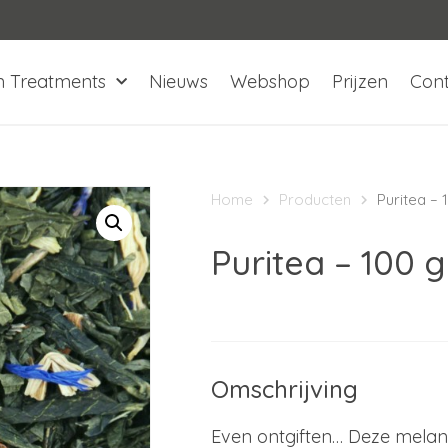
n Treatments
Nieuws
Webshop
Prijzen
Con
Home
Producten
Puritea –
Puritea – 100 
Omschrijving
Even ontgiften… Deze melang