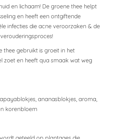
 huid en lichaam! De groene thee helpt
sseling en heeft een ontgiftende
iële infecties die acne veroorzaken & de
 verouderingsproces!
thee gebruikt is groeit in het
el zoet en heeft qua smaak wat weg
papayablokjes, ananasblokjes, aroma,
en korenbloem
 wordt geteeld op plantages die