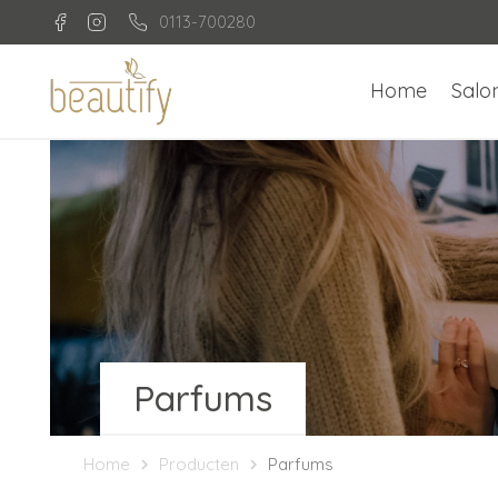
0113-700280
Home
Salo
Parfums
Home
Producten
Parfums