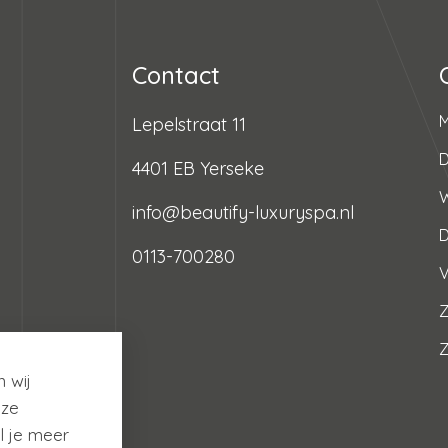
Contact
Lepelstraat 11
D
4401 EB Yerseke
info@beautify-luxuryspa.nl
0113-700280
V
Z
 wij
nze
l je meer