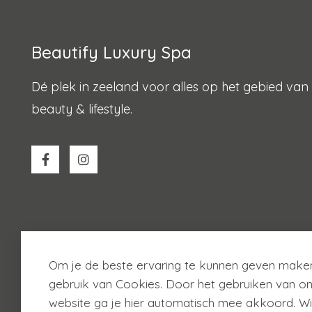
Beautify Luxury Spa
Dé plek in zeeland voor alles op het gebied van
beauty & lifestyle.
Om je de beste ervaring te kunnen geven maken
gebruik van Cookies. Door het gebruiken van o
website ga je hier automatisch mee akkoord. Wi
© 2026
Beautify