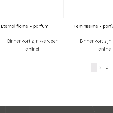
Eternal flame – parfum
Feminissime – par
Binnenkort zijn we weer
Binnenkort zijn
online!
online!
1
2
3