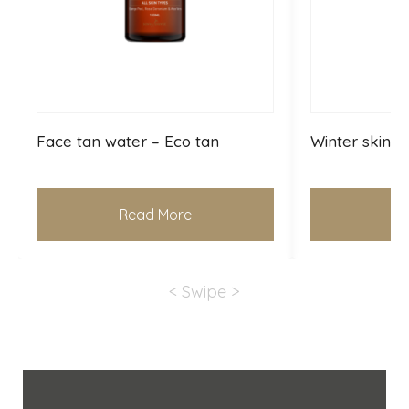
Face tan water – Eco tan
Winter skin –
Read More
Re
< Swipe >