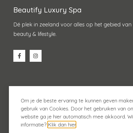
Beautify Luxury Spa
Dé plek in zeeland voor alles op het gebied van
beauty & lifestyle.
Om je de beste ervaring te kunnen geven maken
gebruik van Cookies. Door het gebruiken van o
website ga je hier automatisch mee akkoord. Wi
© 2026
Beautify
informatie?
Klik dan hier
.
Cookiebeleid
Privacybeleid
Algemene voorwa