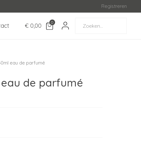
Registreren
0
tact
€ 0,00
 50ml eau de parfumé
l eau de parfumé