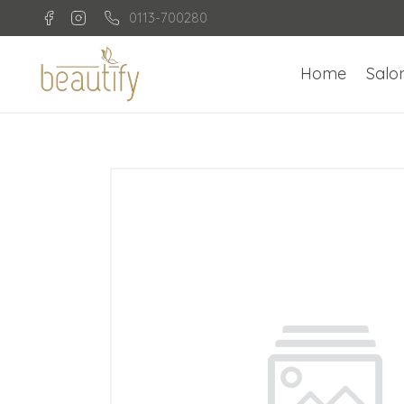
0113-700280
Home
Salo