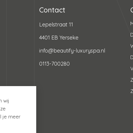
Contact
Lepelstraat 11
D
4401 EB Yerseke
info@beautify-luxuryspa.nl
0113-700280
V
Z
 wij
nze
l je meer
arden