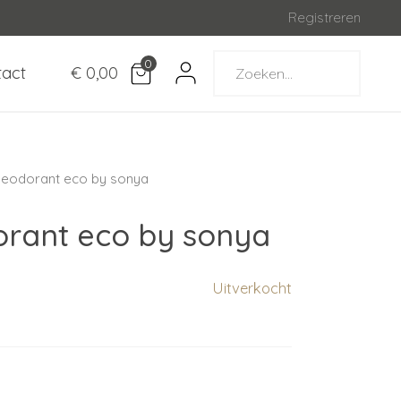
Registreren
0
tact
€ 0,00
deodorant eco by sonya
rant eco by sonya
Uitverkocht