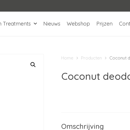
n Treatments
Nieuws
Webshop
Prijzen
Con
Home
Producten
Coconut 
Coconut deodo
Omschrijving