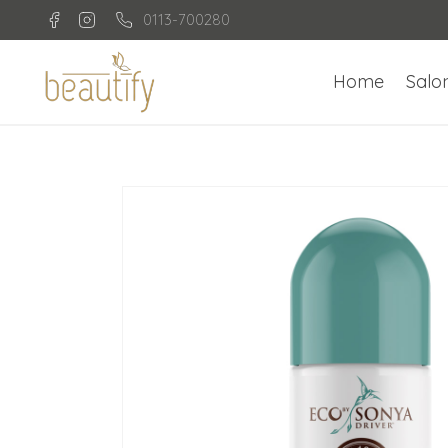
0113-700280
Home
Salo