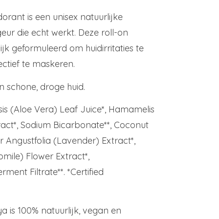
ant is een unisex natuurlijke
ur die echt werkt. Deze roll-on
k geformuleerd om huidirritaties te
ectief te maskeren.
schone, droge huid.
is (Aloe Vera) Leaf Juice*, Hamamelis
ract*, Sodium Bicarbonate**, Coconut
r Angustfolia (Lavender) Extract*,
ile) Flower Extract*,
ent Filtrate**. *Certified
a is 100% natuurlijk, vegan en