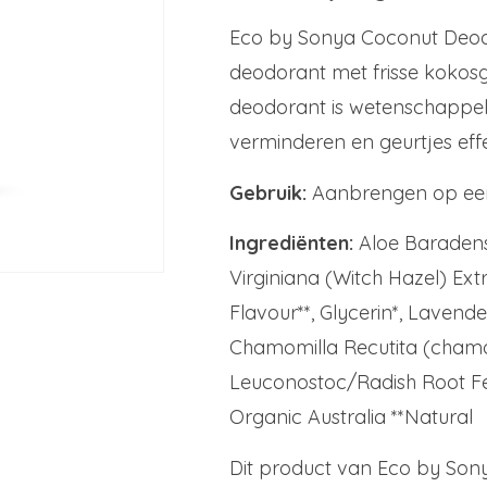
Eco by Sonya Coconut Deodor
deodorant met frisse kokosge
deodorant is wetenschappelij
verminderen en geurtjes eff
Gebruik:
Aanbrengen op een 
Ingrediënten:
Aloe Baradens
Virginiana (Witch Hazel) Ext
Flavour**, Glycerin*, Lavende
Chamomilla Recutita (chamom
Leuconostoc/Radish Root Ferm
Organic Australia **Natural
Dit product van Eco by Sony