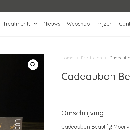
n Treatments
Nieuws
Webshop
Prijzen
Con
Home
Producten
Cadeaubon
Cadeaubon Bea
Omschrijving
Cadeaubon Beautify! Mooi v