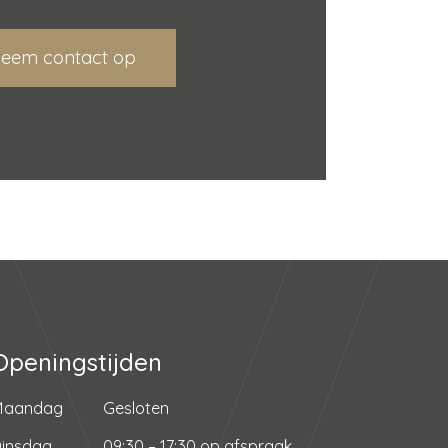
eem contact op
Openingstijden
Maandag
Gesloten
insdag
09:30 – 17:30 op afspraak