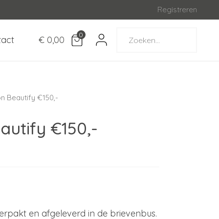
Registreren
0
tact
€ 0,00
 Beautify €150,-
utify €150,-
erpakt en afgeleverd in de brievenbus.