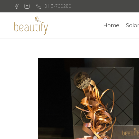
0113-700280
Home
Salo