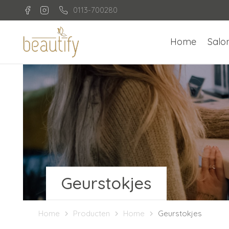
0113-700280
Home
Salo
Geurstokjes
Home
Producten
Home
Geurstokjes