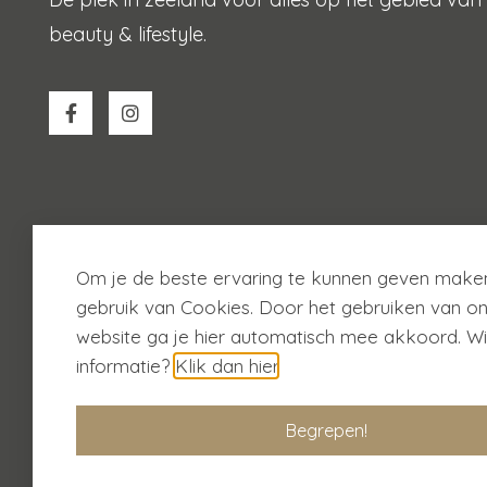
beauty & lifestyle.
Om je de beste ervaring te kunnen geven maken
gebruik van Cookies. Door het gebruiken van o
website ga je hier automatisch mee akkoord. Wi
© 2026
Beautify
informatie?
Klik dan hier
.
Cookiebeleid
Privacybeleid
Algemene voorwa
Begrepen!