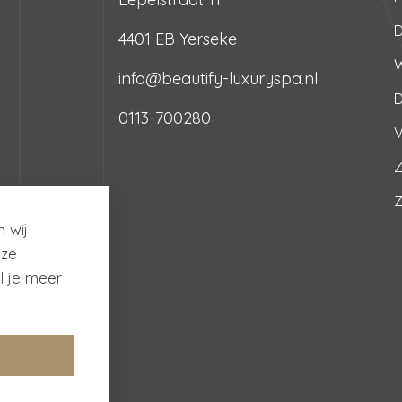
D
4401 EB Yerseke
info@beautify-luxuryspa.nl
0113-700280
V
Z
 wij
nze
l je meer
arden