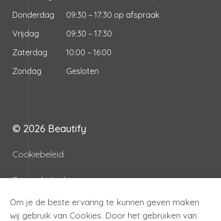
Donderdag
09:30 – 17:30 op afspraak
Vrijdag
09:30 – 17:30
Zaterdag
10:00 – 16:00
Zondag
Gesloten
© 2026
Beautify
Cookiebeleid
Privacybeleid
Om je de beste ervaring te kunnen geven maken
Algemene voorwaarden
wij gebruik van Cookies. Door het gebruiken van